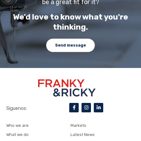
be a great fit for it?
We'd love to know what you're
thinking.
Send message
F
I
L
Síguenos:
a
n
i
c
s
n
e
t
k
b
a
e
Who we are
Markets
o
g
d
o
r
i
What we do
Latest News
k
a
n