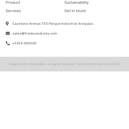
-
m
-
Product
Sustainability
f
i
n
Services
Get in touch
Cayetano Arenas 133 Parque Industrial Arequipa
sales@frankyandricky.com
+5154 282020
Página web diseñada y programada por The Website Factory 2022.