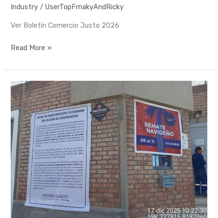
Industry
/
UserTopFrnakyAndRicky
Ver Boletín Comercio Justo 2026
Read More »
DAA,
DECLARACION
DE
ADECUACION
AMBIENTAL
DE
FRANKY
Y
RICKY
S.A