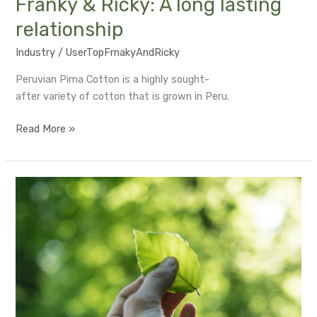
Franky & Ricky: A long lasting
relationship
Industry
/
UserTopFrnakyAndRicky
Peruvian Pima Cotton is a highly sought-
after variety of cotton that is grown in Peru.
Read More »
Algodón
Pima:
Fibra
premium
para
colecciones
destacadas