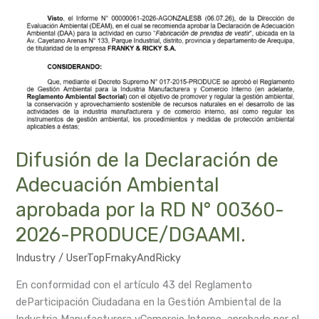
Ambiental
aprobada
por
la
RD
N°
00360-
2026-
PRODUCE/DGAAMI.
Difusión de la Declaración de
Adecuación Ambiental
aprobada por la RD N° 00360-
2026-PRODUCE/DGAAMI.
Industry
/
UserTopFrnakyAndRicky
En conformidad con el artículo 43 del Reglamento
deParticipación Ciudadana en la Gestión Ambiental de la
Industria Manufacturera yComercio Interno, aprobado por el