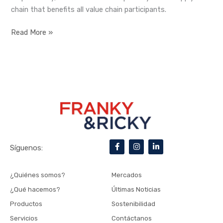
chain that benefits all value chain participants.
Read More »
F
I
L
Síguenos:
a
n
i
c
s
n
e
t
k
b
a
e
¿Quiénes somos?
Mercados
o
g
d
o
r
i
¿Qué hacemos?
Últimas Noticias
k
a
n
-
m
-
Productos
Sostenibilidad
f
i
n
Servicios
Contáctanos