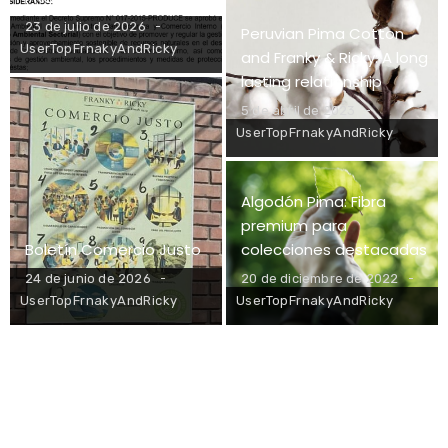
23 de julio de 2026
Peruvian Pima Cotton
UserTopFrnakyAndRicky
and Franky & Ricky: A long
lasting relationship
5 de abril de 2023
UserTopFrnakyAndRicky
Algodón Pima: Fibra
premium para
Boletín Comercio Justo
colecciones destacadas
24 de junio de 2026
20 de diciembre de 2022
UserTopFrnakyAndRicky
UserTopFrnakyAndRicky