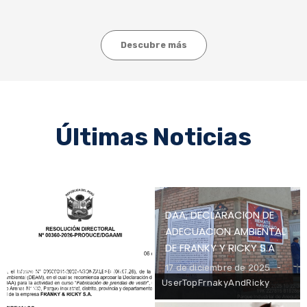
Descubre más
Últimas Noticias
DAA, DECLARACION DE
Difusión de la
ADECUACION AMBIENTAL
Declaración de
DE FRANKY Y RICKY S.A
Adecuación Ambiental
17 de diciembre de 2025
aprobada por la RD N°
UserTopFrnakyAndRicky
00360-2026-
PRODUCE/DGAAMI.