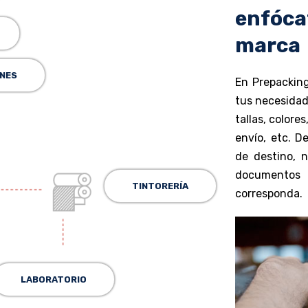
enfóca
marca
NES
En Prepackin
tus necesidad
tallas, colore
envío, etc. D
de destino, 
documentos 
TINTORERÍA
corresponda.
LABORATORIO