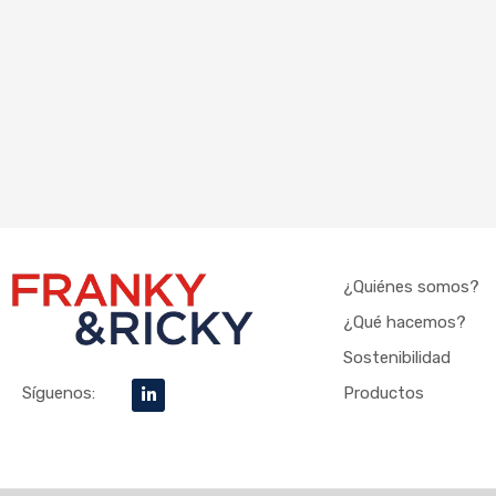
¿Quiénes somos?
¿Qué hacemos?
Sostenibilidad
L
Productos
Síguenos:
i
n
k
e
d
i