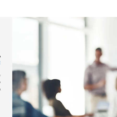
A
E
s
o
a
”