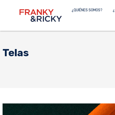
Skip
to
¿QUIÉNES SOMOS?
¿
content
Telas
GAMUZA
RIB