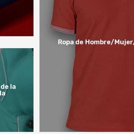
5
Ropa de Hombre/Mujer
Ropa de Hombre/Mujer/Ro
 de la
da
a prenda