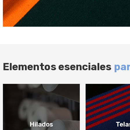
Elementos esenciales
par
1
2
Hilados
Tela