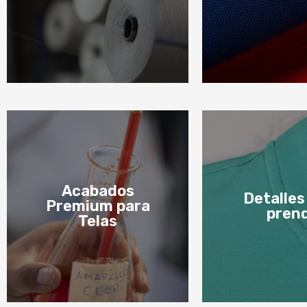
Hilados
Telas
3
4
Acabados
Detalles
Premium para
pren
Telas
Acabados Premium para Telas
Detalles de l